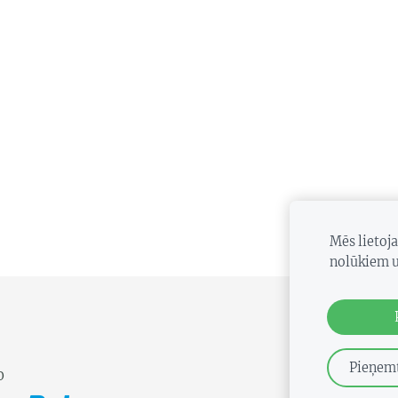
Mēs lietoj
nolūkiem u
Pieņemt
0