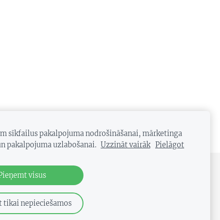
am sīkfailus pakalpojuma nodrošināšanai, mārketinga
n pakalpojuma uzlabošanai.
Uzzināt vairāk
Pielāgot
Pieņemt visus
 tikai nepieciešamos