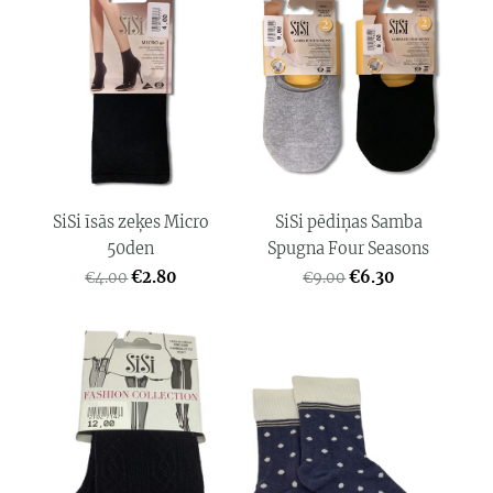
SiSi īsās zeķes Micro
SiSi pēdiņas Samba
50den
Spugna Four Seasons
€2.80
€6.30
€4.00
€9.00