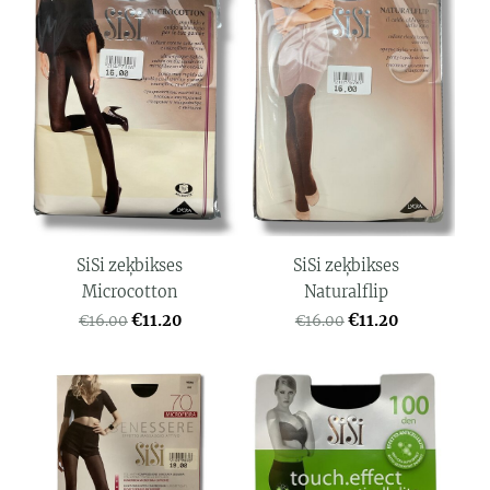
SiSi zeķbikses
SiSi zeķbikses
Microcotton
Naturalflip
€11.20
€11.20
€16.00
€16.00