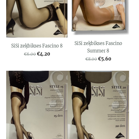
SiSi zeķbikses Fascino
SiSi zeķbikses Fascino 8
Summer 8
€4.20
€6.00
€5.60
€8.00