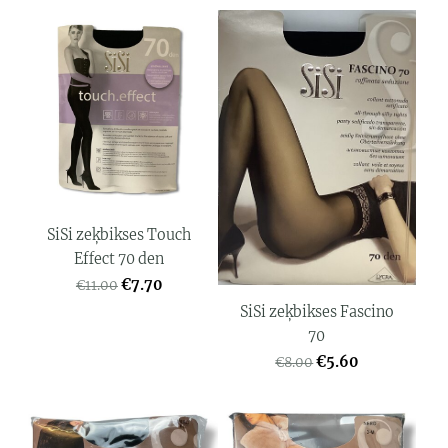
SiSi zeķbikses Touch
Effect 70 den
€7.70
€11.00
SiSi zeķbikses Fascino
70
€5.60
€8.00