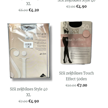
SiSi zeķbikses Style 40
XL
€4.90
€7.00
€4.20
€6.00
SiSi zeķbikses Touch
Effect 50den
€7.00
€10.00
SiSi zeķbikses Style 40
XL
€4.90
€7.00