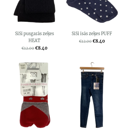
SiSi pusgarās zeķes
SiSi īsās zeķes PUFF
HEAT
€8.40
€12.00
€8.40
€12.00