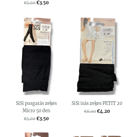
€3.50
€5.00
SiSi pusgarās zeķes
SiSi īsās zeķes PETIT 20
Micro 50 den
€4.20
€6.00
€3.50
€5.00