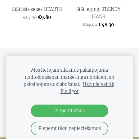
SiSi īsās zeķes HEARTS
SiSi legingi TRENDY
JEANS
€9.80
€14.00
€48.30
€69.00
PRIVĀTUMS
SĪKDATNES
Mēs lietojam sīkfailus pakalpojuma
Veikals Bergs, Elizabetes iela 20, Rīga, LV-1050
nodrošināšanai, mārketinga nolūkiem un
pakalpojuma uzlabošanai.
Uzzināt vairāk
Pielāgot
Pieņemt visus
Pieņemt tikai nepieciešamos