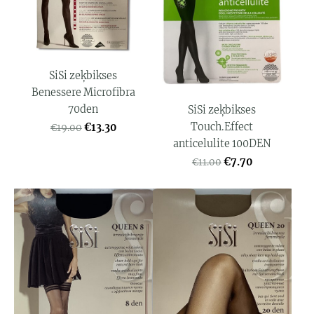
SiSi zeķbikses
Benessere Microfibra
70den
SiSi zeķbikses
Touch.Effect
€13.30
€19.00
anticelulite 100DEN
€7.70
€11.00