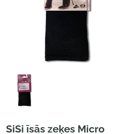
SiSi īsās zeķes Micro