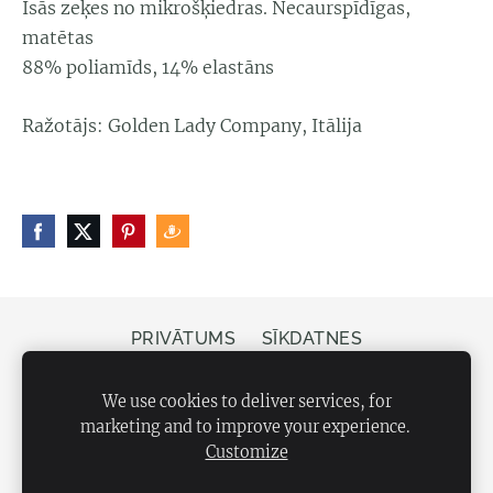
Īsās zeķes no mikrošķiedras. Necaurspīdīgas,
matētas
88% poliamīds, 14% elastāns
Ražotājs: Golden Lady Company, Itālija
PRIVĀTUMS
SĪKDATNES
Veikals Bergs, Elizabetes iela 20, Rīga, LV-1050
We use cookies to deliver services, for
marketing and to improve your experience.
Customize