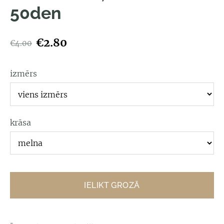
50den
€2.80
€4.00
izmērs
krāsa
IELIKT GROZĀ