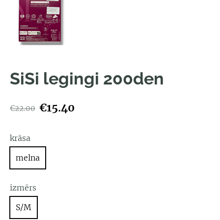
SiSi legingi 200den
€15.40
€22.00
krāsa
melna
izmērs
S/M