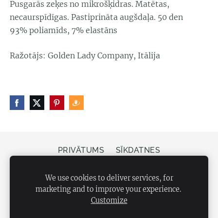
Pusgarās zeķes no mikrošķidras. Matētas,
necaurspīdīgas. Pastiprināta augšdaļa. 50 den
93% poliamīds, 7% elastāns
Ražotājs: Golden Lady Company, Itālija
PRIVĀTUMS
SĪKDATNES
Veikals Bergs, Elizabetes iela 20, Rīga, LV-1050
We use cookies to deliver services, for
marketing and to improve your experience.
Customize