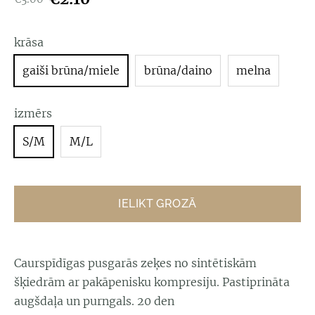
krāsa
gaiši brūna/miele
brūna/daino
melna
izmērs
S/M
M/L
IELIKT GROZĀ
Caurspīdīgas pusgarās zeķes no sintētiskām
šķiedrām ar pakāpenisku kompresiju. Pastiprināta
augšdaļa un purngals. 20 den