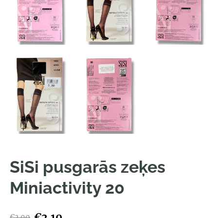
SiSi pusgarās zeķes
Miniactivity 20
€2.10
€3.00