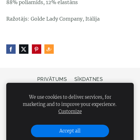
88% poliamīds, 12% elastāns
Ražotājs: Golde Lady Company, Itālija
PRIVĀTUMS
SĪKDATNES
Veikals Bergs, Elizabetes iela 20, Rīga, LV-1050
We use cookies to deliver services, for
marketing and to improve your experience.
Customize
Accept all