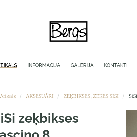
VEIKALS
INFORMĀCIJA
GALERIJA
KONTAKTI
Veikals
AKSESUĀRI
ZEĶBIKSES, ZEĶES SISI
SiS
iSi zeķbikses
ascino 8