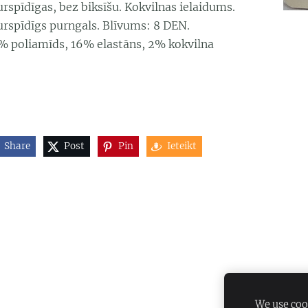
rspīdīgas, bez biksīšu. Kokvilnas ielaidums.
urspīdīgs purngals. Blīvums: 8 DEN.
% poliamīds, 16% elastāns, 2% kokvilna
Share
Post
Pin
Ieteikt
We use cook