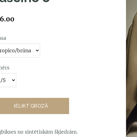
6.00
āsa
mērs
IELIKT GROZĀ
ķbikses no sintētiskām šķiedrām.