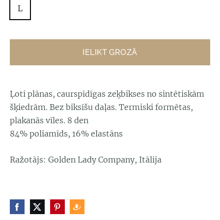
L
IELIKT GROZĀ
Ļoti plānas, caurspīdīgas zeķbikses no sintētiskām
šķiedrām. Bez biksīšu daļas. Termiski formētas,
plakanās vīles. 8 den
84% poliamīds, 16% elastāns
Ražotājs: Golden Lady Company, Itālija