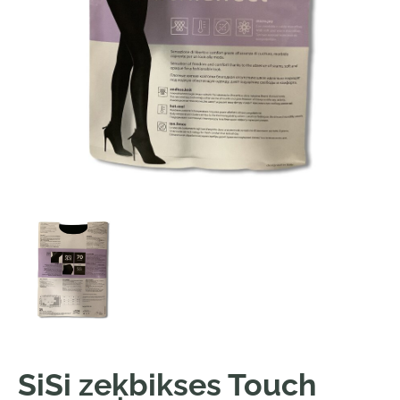
SiSi zeķbikses Touch