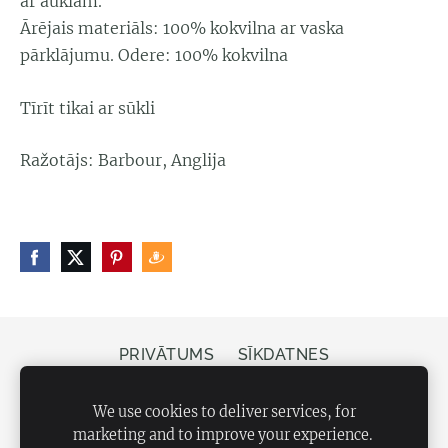
ar auklām.
Ārējais materiāls: 100% kokvilna ar vaska
pārklājumu. Odere: 100% kokvilna
Tīrīt tikai ar sūkli
Ražotājs: Barbour, Anglija
PRIVĀTUMS
SĪKDATNES
Veikals Bergs, Elizabetes iela 20, Rīga, LV-1050
We use cookies to deliver services, for
marketing and to improve your experience.