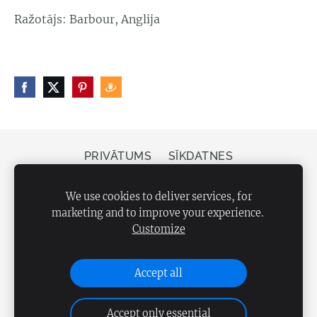
Ražotājs: Barbour, Anglija
PRIVĀTUMS
SĪKDATNES
Veikals Bergs, Elizabetes iela 20, Rīga, LV-1050
We use cookies to deliver services, for
marketing and to improve your experience.
Customize
Accept all
Accept only essential