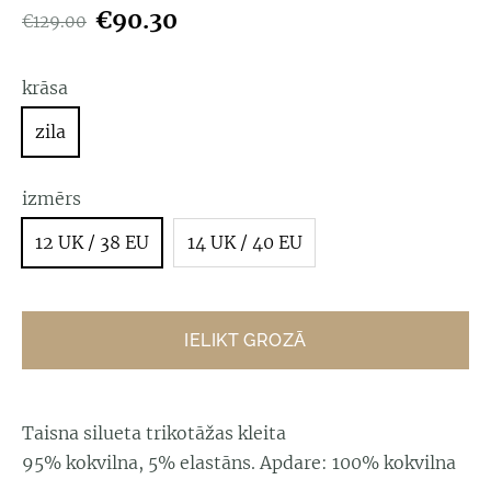
€90.30
€129.00
krāsa
zila
izmērs
12 UK / 38 EU
14 UK / 40 EU
IELIKT GROZĀ
Taisna silueta trikotāžas kleita
95% kokvilna, 5% elastāns. Apdare: 100% kokvilna