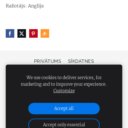
Ražotājs: Anglija
PRIVĀTUMS
SĪKDATNES
Veikals Bergs, Elizabetes iela 20, Rīga, LV-1050
We use cookies to deliver services, for
marketing and to improve your experience.
Customize
Accept all
Accept only essential