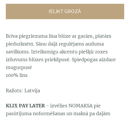
IELIKT GROZĀ
Brīva piegriezuma lina blūze ar garām, platām
piedurknēm. Sānu daļā regulējams auduma
savilkums. Izteiksmīgu akcentu piešķir rozes
izšuvums blūzes priekšpusē. Spiedpogas aizdare
mugurpusē
100% lins
Ražots: Latvija
KLIX PAY LATER
- izvēlies NOMAKSA pie
pasūtījuma noformēšanas un maksā pa daļām