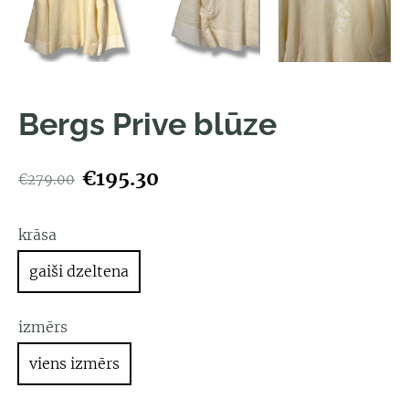
Bergs Prive blūze
€195.30
€279.00
krāsa
gaiši dzeltena
izmērs
viens izmērs