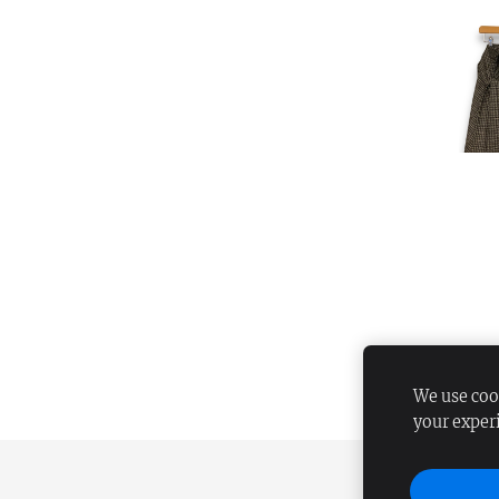
We use cook
your exper