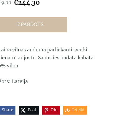
€244.30
49.00
IZPĀRDOTS
taina vilnas auduma pārliekami svārki.
ienami ar jostu. Sānos iestrādāta kabata
0% vilna
ots: Latvija
Share
Post
Pin
Ieteikt