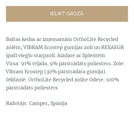
IELIKT GROZĀ
Baltas kedas ar izņemamām OrthoLite Recycled
zolēm, VIBRAM Ecostep gumijas zoli un REXAEGR
īpaši vieglu starpzoli. A
izdare ar līplentēm
Virsa: 91% teļāda, 9% pārstrādāts poliesters. Zole:
Vibram Ecostep (30% pārstrādāta gumija).
Iekšzole: OrthoLite Recycled zolīte Odere: 100%
pārstrādāts poliesters
Ražotājs: Camper, Spānija