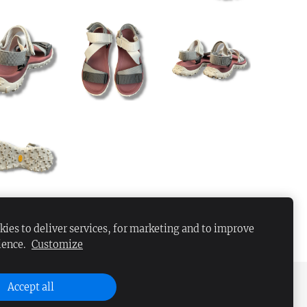
ies to deliver services, for marketing and to improve
ience.
Customize
Accept all