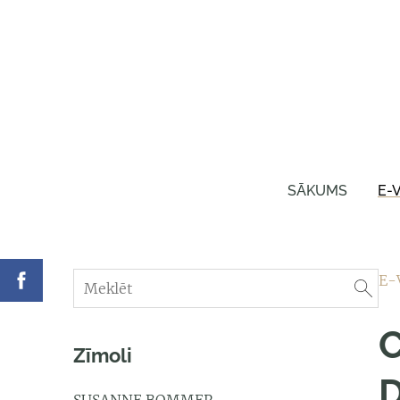
SĀKUMS
E-
E-
C
Zīmoli
D
SUSANNE BOMMER