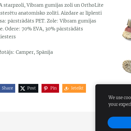
A starpzoli, Vibram gumijas zoli un OrthoLite
sterētu anatomisko zolīti. Aizdare ar līplenti
rsa: pārstrādāts PET. Zole: Vibram gumijas
le. Odere: 70% EVA, 30% pārstrādāts
iesters
žotājs: Camper, Spānija
Share
Post
Pin
Ieteikt
We use cook
your exper