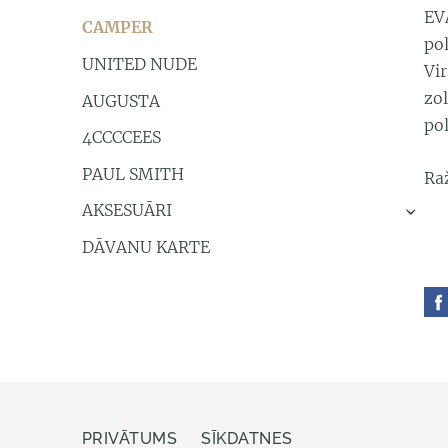
EV
CAMPER
pol
UNITED NUDE
Vi
zo
AUGUSTA
pol
4CCCCEES
PAUL SMITH
Ra
AKSESUĀRI
›
DĀVANU KARTE
PRIVĀTUMS
SĪKDATNES