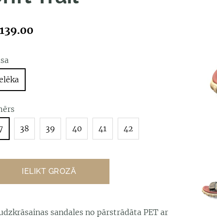
139.00
āsa
elēka
mērs
7
38
39
40
41
42
IELIKT GROZĀ
udzkrāsainas sandales no pārstrādāta PET ar