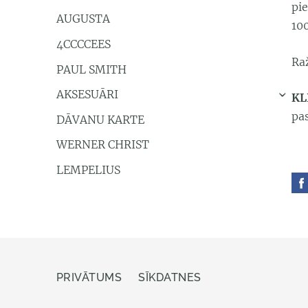
pi
AUGUSTA
10
4CCCCEES
Raž
PAUL SMITH
AKSESUĀRI
KL
›
pa
DĀVANU KARTE
WERNER CHRIST
LEMPELIUS
PRIVĀTUMS
SĪKDATNES