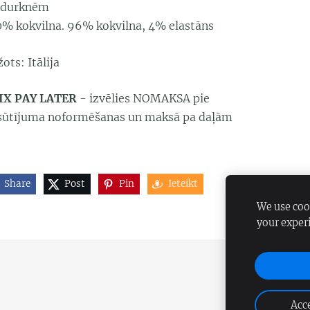
edurknēm
0% kokvilna. 96% kokvilna, 4% elastāns
ots: Itālija
IX PAY LATER
- izvēlies NOMAKSA pie
sūtījuma noformēšanas un maksā pa daļām
Share
Post
Pin
Ieteikt
We use cook
your exper
Acce