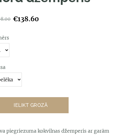
€138.60
98.00
mērs
āsa
IELIKT GROZĀ
īva piegriezuma kokvilnas džemperis ar garām