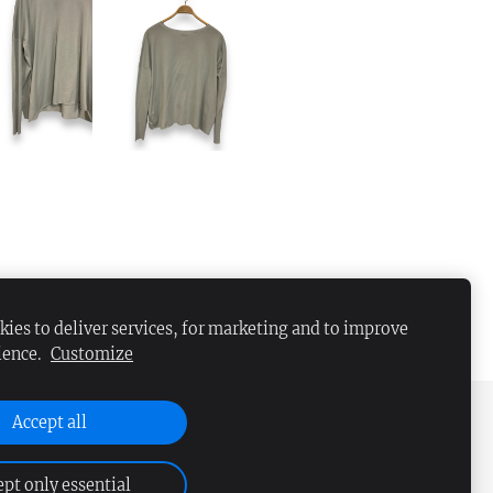
ies to deliver services, for marketing and to improve
ience.
Customize
Accept all
pt only essential