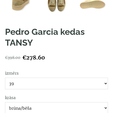
Pedro Garcia kedas
TANSY
€278.60
€398.00
izmērs
krāsa