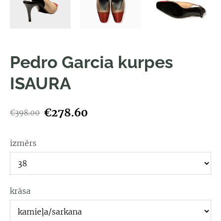
Pedro Garcia kurpes
ISAURA
€278.60
€398.00
izmērs
krāsa