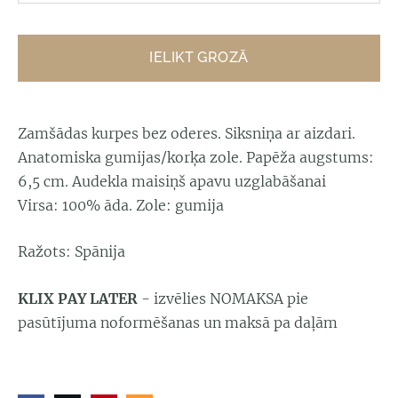
IELIKT GROZĀ
Zamšādas kurpes bez oderes. Siksniņa ar aizdari.
Anatomiska gumijas/korķa zole. Papēža augstums:
6,5 cm. Audekla maisiņš apavu uzglabāšanai
Virsa: 100% āda. Zole: gumija
Ražots: Spānija
KLIX PAY LATER
- izvēlies NOMAKSA pie
pasūtījuma noformēšanas un maksā pa daļām