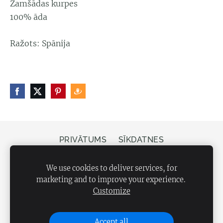
Zamšādas kurpes
100% āda
Ražots: Spānija
PRIVĀTUMS
SĪKDATNES
Veikals Bergs, Elizabetes iela 20, Rīga, LV-1050
We use cookies to deliver services, for
marketing and to improve your experience.
Customize
Accept all