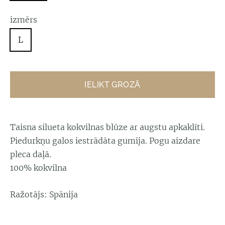
izmērs
L
IELIKT GROZĀ
Taisna silueta kokvilnas blūze ar augstu apkaklīti.
Piedurkņu galos iestrādāta gumija. Pogu aizdare
pleca daļā.
100% kokvilna
Ražotājs: Spānija