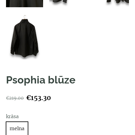
Psophia blūze
€153.30
€219.00
krāsa
melna