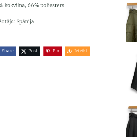
% kokvilna, 66% poliesters
žotājs: Spānija
Share
Post
Pin
Ieteikt