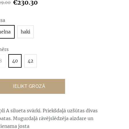
€230.30
29.00
āsa
elna
haki
mērs
8
40
42
IELIKT GROZĀ
li A silueta svārki. Priekšdaļā uzšūtas divas
batas. Mugurdaļā rāvējslēdzēja aizdare un
sienama josta