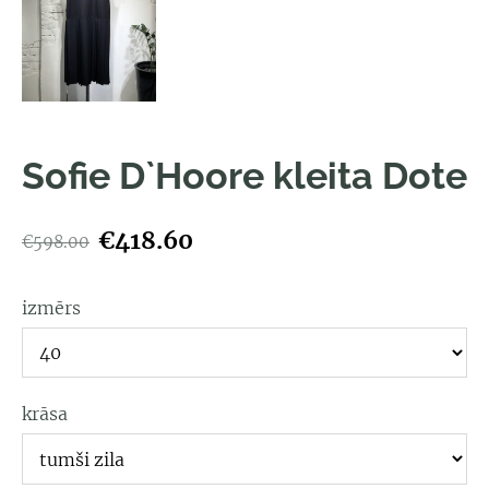
Sofie D`Hoore kleita Dote
€418.60
€598.00
izmērs
krāsa