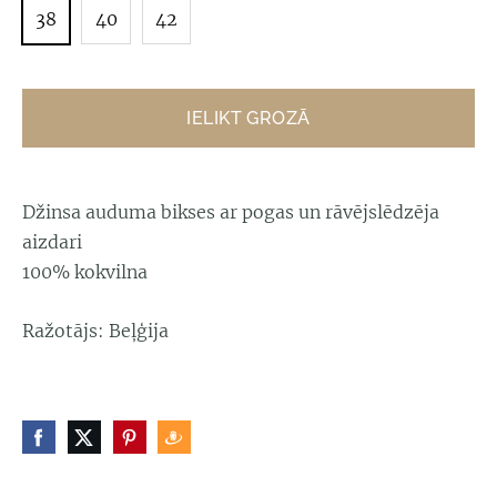
38
40
42
IELIKT GROZĀ
Džinsa auduma bikses ar pogas un rāvējslēdzēja
aizdari
100% kokvilna
Ražotājs: Beļģija