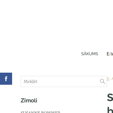
SĀKUMS
E-
E-
S
Zīmoli
b
SUSANNE BOMMER