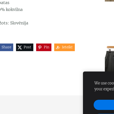
batas
0% kokvilna
žots: Slovēnija
Share
Post
Pin
Ieteikt
We use cook
your exper