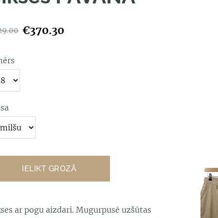
€370.30
29.00
mērs
āsa
IELIKT GROZĀ
kses ar pogu aizdari. Mugurpusē uzšūtas