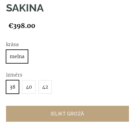
SAKINA
€398.00
krāsa
melna
izmērs
38
40
42
IELIKT GROZĀ