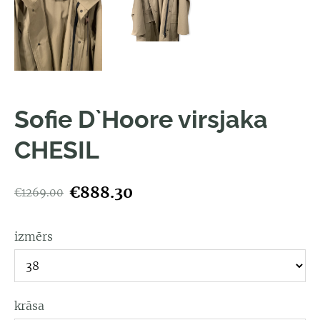
Sofie D`Hoore virsjaka
CHESIL
€888.30
€1269.00
izmērs
krāsa