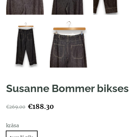
Susanne Bommer bikses
€188.30
€269.00
krāsa