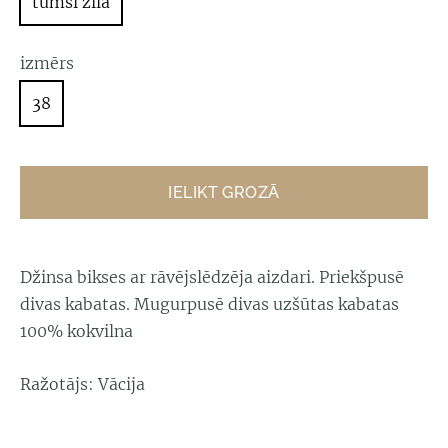
tumši zila
izmērs
38
IELIKT GROZĀ
Džinsa bikses ar rāvējslēdzēja aizdari. Priekšpusē
divas kabatas. Mugurpusē divas uzšūtas kabatas
100% kokvilna
Ražotājs: Vācija