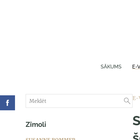
SĀKUMS
E-
E-
Zīmoli
š
SUSANNE BOMMER