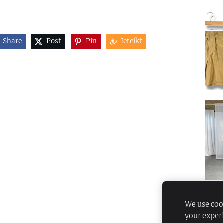
Share
Post
Pin
Ieteikt
We use cook
your exper