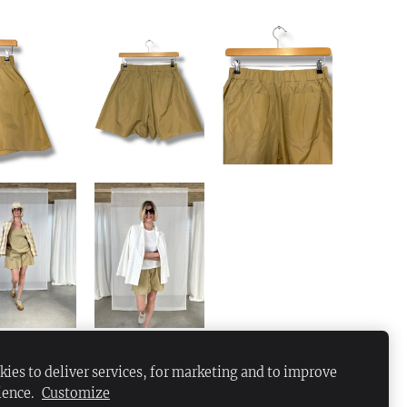
ies to deliver services, for marketing and to improve
ience.
Customize