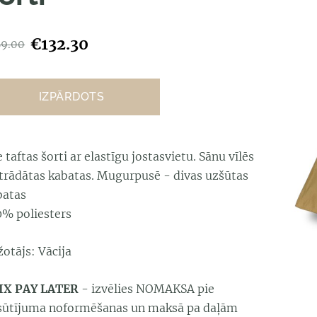
€132.30
89.00
IZPĀRDOTS
e taftas šorti ar elastīgu jostasvietu. Sānu vīlēs
strādātas kabatas. Mugurpusē - divas uzšūtas
batas
0% poliesters
žotājs: Vācija
IX PAY LATER
- izvēlies NOMAKSA pie
sūtījuma noformēšanas un maksā pa daļām