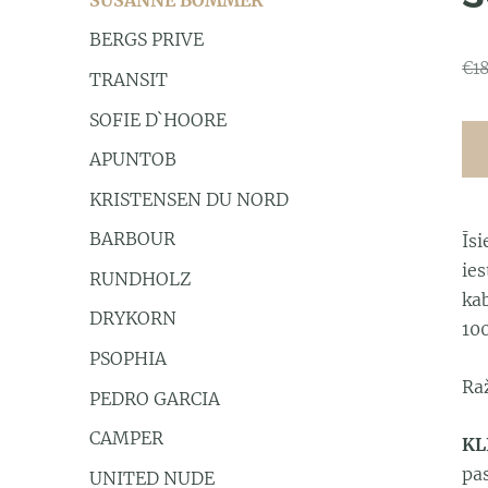
BERGS PRIVE
€1
TRANSIT
SOFIE D`HOORE
APUNTOB
KRISTENSEN DU NORD
BARBOUR
Īsi
ie
RUNDHOLZ
ka
DRYKORN
10
PSOPHIA
Ra
PEDRO GARCIA
CAMPER
KL
pa
UNITED NUDE