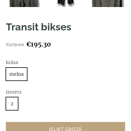
Transit bikses
€195.30
€279.00
krāsa
melna
izmērs
2
IELIKT GROZĀ