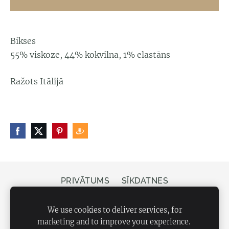
Bikses
55% viskoze, 44% kokvilna, 1% elastāns
Ražots Itālijā
PRIVĀTUMS
SĪKDATNES
Veikals Bergs, Elizabetes iela 20, Rīga, LV-1050
We use cookies to deliver services, for
marketing and to improve your experience.