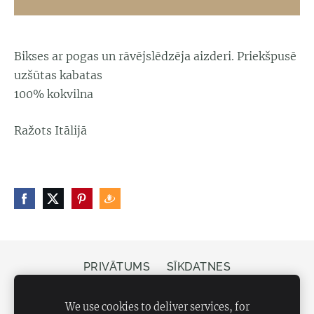
Bikses ar pogas un rāvējslēdzēja aizderi. Priekšpusē
uzšūtas kabatas
100% kokvilna
Ražots Itālijā
PRIVĀTUMS
SĪKDATNES
Veikals Bergs, Elizabetes iela 20, Rīga, LV-1050
We use cookies to deliver services, for