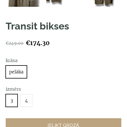
Transit bikses
€174.30
€249.00
krāsa
pelāka
izmērs
3
4
IELIKT GROZĀ