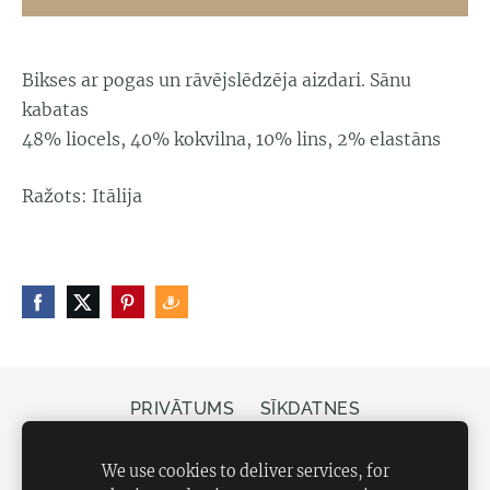
Bikses ar pogas un rāvējslēdzēja aizdari. Sānu
kabatas
48% liocels, 40% kokvilna, 10% lins, 2% elastāns
Ražots: Itālija
PRIVĀTUMS
SĪKDATNES
Veikals Bergs, Elizabetes iela 20, Rīga, LV-1050
We use cookies to deliver services, for