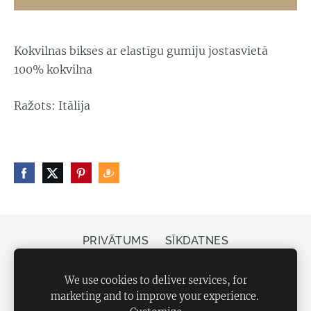
Kokvilnas bikses ar elastīgu gumiju jostasvietā
100% kokvilna
Ražots: Itālija
PRIVĀTUMS
SĪKDATNES
Veikals Bergs, Elizabetes iela 20, Rīga, LV-1050
We use cookies to deliver services, for
marketing and to improve your experience.