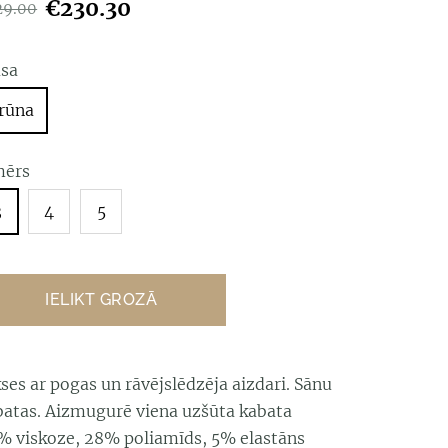
€230.30
29.00
āsa
rūna
mērs
3
4
5
IELIKT GROZĀ
ses ar pogas un rāvējslēdzēja aizdari. Sānu
batas. Aizmugurē viena uzšūta kabata
% viskoze, 28% poliamīds, 5% elastāns