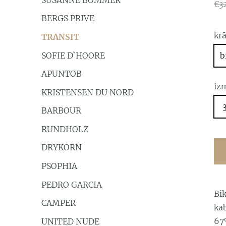
€3
BERGS PRIVE
kr
TRANSIT
SOFIE D`HOORE
b
APUNTOB
iz
KRISTENSEN DU NORD
BARBOUR
RUNDHOLZ
DRYKORN
PSOPHIA
PEDRO GARCIA
Bik
CAMPER
ka
67
UNITED NUDE