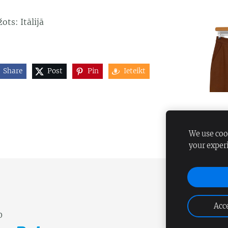
ots: Itālijā
Share
Post
Pin
Ieteikt
We use cook
your exper
Acce
0