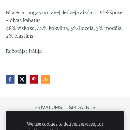
Bikses ar pogas un rāvējslēdzēja aizdari. Priekšpusē
- divas kabatas
48% viskoze, 42% kokvilna, 5% liocels, 3% modāls,
2% elastāns
Ražotājs: Itālija
PRIVĀTUMS
SĪKDATNES
Veikals Bergs, Elizabetes iela 20, Rīga, LV-1050
We use cookies to deliver services, for