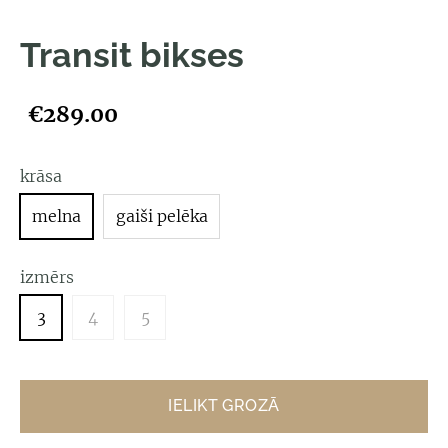
Transit bikses
€289.00
krāsa
melna
gaiši pelēka
izmērs
3
4
5
IELIKT GROZĀ