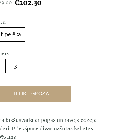
€202.30
89.00
āsa
ili pelēka
mērs
2
3
IELIKT GROZĀ
a bikšusvārki ar pogas un rāvējslēdzēja
dari. Priekšpusē divas uzšūtas kabatas
0% lins