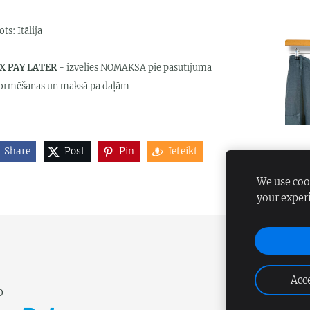
ts: Itālija
X PAY LATER
- izvēlies NOMAKSA pie pasūtījuma
ormēšanas un maksā pa daļām
Share
Post
Pin
Ieteikt
We use cook
your exper
Acce
0