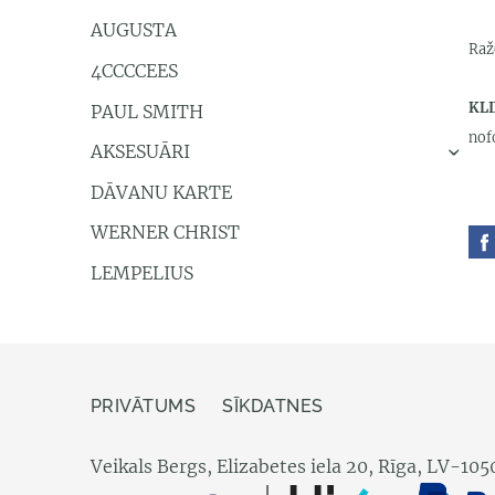
AUGUSTA
Ražo
4CCCCEES
KLI
PAUL SMITH
nof
AKSESUĀRI
›
DĀVANU KARTE
WERNER CHRIST
LEMPELIUS
PRIVĀTUMS
SĪKDATNES
Veikals Bergs, Elizabetes iela 20, Rīga, LV-105