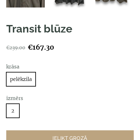
Transit blūze
€167.30
€239.00
krāsa
pelēkzila
izmērs
2
IELIKT GROZĀ