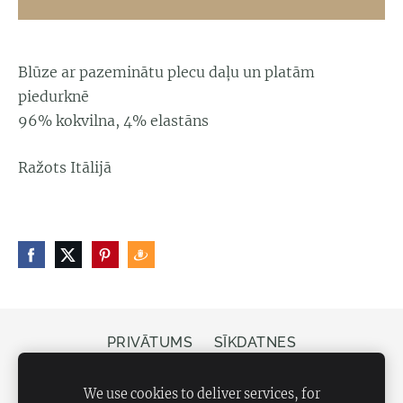
Blūze ar pazeminātu plecu daļu un platām
piedurknē
96% kokvilna, 4% elastāns
Ražots Itālijā
PRIVĀTUMS
SĪKDATNES
Veikals Bergs, Elizabetes iela 20, Rīga, LV-1050
We use cookies to deliver services, for