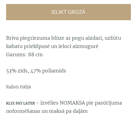
IELIKT GROZĀ
Brīva piegriezuma blūze ar pogu aizdari, uzšūtu
kabatu priekšpusē un ieloci aizmugurē
Garums: 88 cm
53% zīds, 47% poliamīds
Ražots Itālijā
- izvēlies NOMAKSA pie pasūtījuma
KLIX PAY LATER
noformēšanas un maksā pa daļām