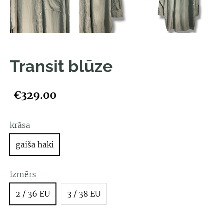
Transit blūze
€329.00
krāsa
gaiša haki
izmērs
2 / 36 EU
3 / 38 EU