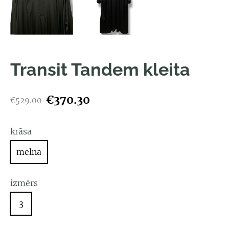
Transit Tandem kleita
€370.30
€529.00
krāsa
melna
izmērs
3