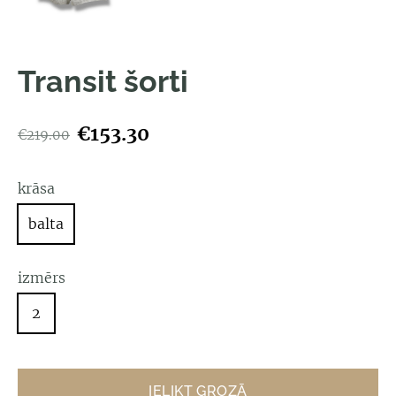
Transit šorti
€153.30
€219.00
krāsa
balta
izmērs
2
IELIKT GROZĀ