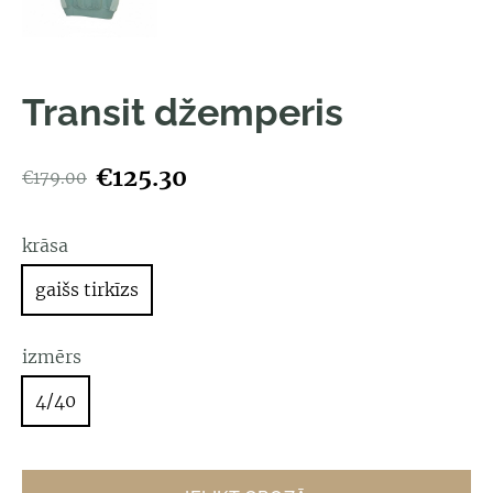
Transit džemperis
€125.30
€179.00
krāsa
gaišs tirkīzs
izmērs
4/40