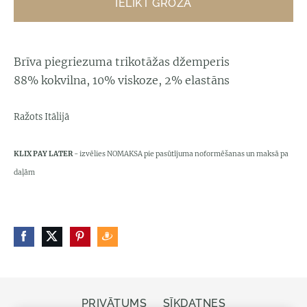
IELIKT GROZĀ
Brīva piegriezuma trikotāžas džemperis
88% kokvilna, 10% viskoze, 2% elastāns
Ražots Itālijā
KLIX PAY LATER
- izvēlies NOMAKSA pie pasūtījuma noformēšanas un maksā pa
daļām
PRIVĀTUMS
SĪKDATNES