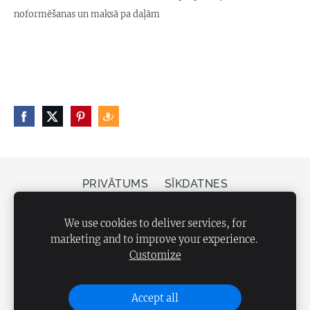
noformēšanas un maksā pa daļām
PRIVĀTUMS
SĪKDATNES
Veikals Bergs, Elizabetes iela 20, Rīga, LV-1050
We use cookies to deliver services, for
marketing and to improve your experience.
Customize
Accept all