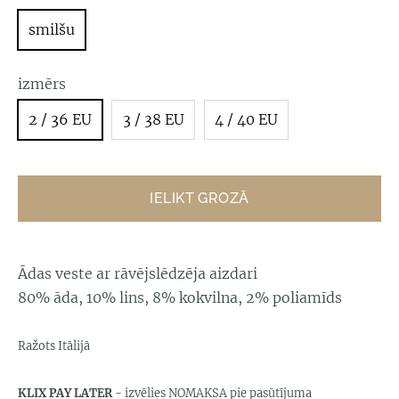
smilšu
izmērs
2 / 36 EU
3 / 38 EU
4 / 40 EU
IELIKT GROZĀ
Ādas veste ar rāvējslēdzēja aizdari
80% āda, 10% lins, 8% kokvilna, 2% poliamīds
Ražots Itālijā
KLIX PAY LATER
- izvēlies NOMAKSA pie pasūtījuma