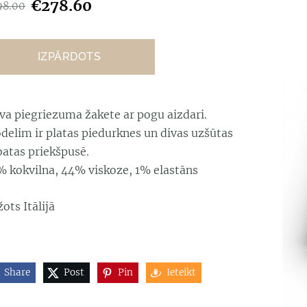
€278.60
98.00
IZPĀRDOTS
īva piegriezuma žakete ar pogu aizdari.
delim ir platas piedurknes un divas uzšūtas
batas priekšpusē.
% kokvilna, 44% viskoze, 1% elastāns
ots Itālijā
Share
Post
Pin
Ieteikt