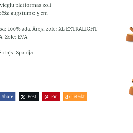
vieglu platformas zoli
pēža augstums: 5 cm
rsa: 100% āda. Ārējā zole: XL EXTRALIGHT
A. Zole: EVA
žotājs: Spānija
Share
Post
Pin
Ieteikt