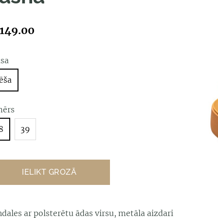
149.00
āsa
ēša
mērs
8
39
IELIKT GROZĀ
dales ar polsterētu ādas virsu, metāla aizdari