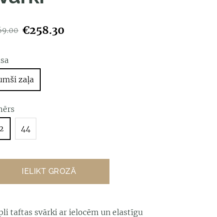
€258.30
69.00
āsa
umši zaļa
mērs
2
44
IELIKT GROZĀ
li taftas svārki ar ielocēm un elastīgu