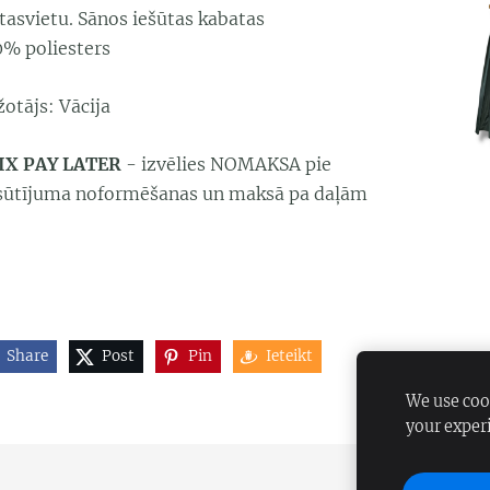
tasvietu. Sānos iešūtas kabatas
0% poliesters
žotājs: Vācija
IX PAY LATER
- izvēlies NOMAKSA pie
sūtījuma noformēšanas un maksā pa daļām
Share
Post
Pin
Ieteikt
We use cook
your exper