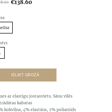
€138.60
98.00
āsa
elna
mērs
5
IELIKT GROZĀ
ses ar elastīgu jostasvietu. Sānu vīlēs
strādātas kabatas
% kokvilna, 4% elastāns, 2% poliamīds