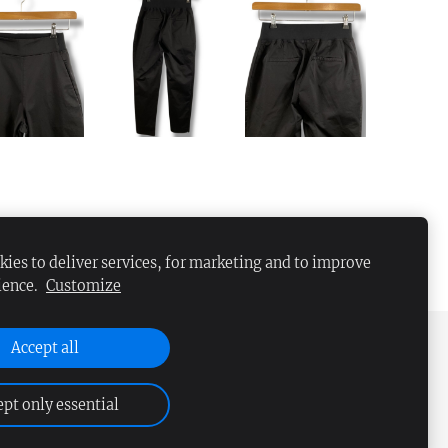
ies to deliver services, for marketing and to improve
ience.
Customize
Accept all
pt only essential