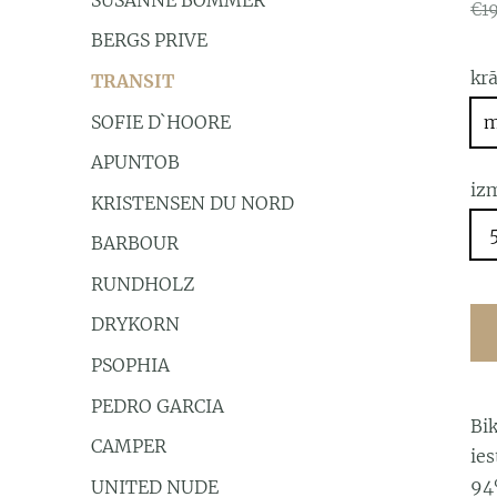
€1
BERGS PRIVE
kr
TRANSIT
SOFIE D`HOORE
m
APUNTOB
iz
KRISTENSEN DU NORD
BARBOUR
RUNDHOLZ
DRYKORN
PSOPHIA
PEDRO GARCIA
Bik
CAMPER
ie
94
UNITED NUDE