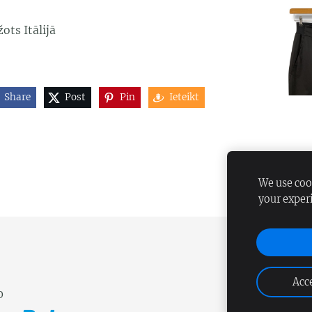
ots Itālijā
Share
Post
Pin
Ieteikt
We use cook
your exper
Acce
0