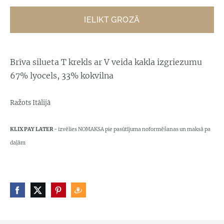
IELIKT GROZĀ
Brīva silueta T krekls ar V veida kakla izgriezumu
67% lyocels, 33% kokvilna
Ražots Itālijā
KLIX PAY LATER
- izvēlies NOMAKSA pie pasūtījuma noformēšanas un maksā pa
daļām