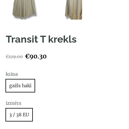
Transit T krekls
€90.30
€129.00
krāsa
gaišs haki
izmērs
3 / 38 EU